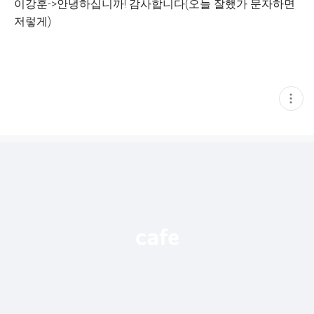
이강훈->안녕하십니까! 감사합니다(오늘 잘했가 문자하면
저렇게)
현
재
게
시
글
추
가
기
능
열
기