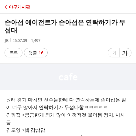
C
야구게시판
A
손아섭 에이전트가 손아섭은 연락하기가 무
F
섭대
작
작
조
JB
26.07.09
1,497
E
성
성
회
자
시
수
글
가
글
목록
댓글
16
가
간
자
자
크
크
기
기
크
작
게
게
원래 경기 마치면 선수들한테 다 연락하는데 손아섭은 말
이 너무 많아서 연락하기가 무섭다함ㅋㅋㅋㅋㅋ
김휘집->궁금한게 되게 많아 이것저것 물어봄 정치, 시사
등
김도영->넵 감삼담