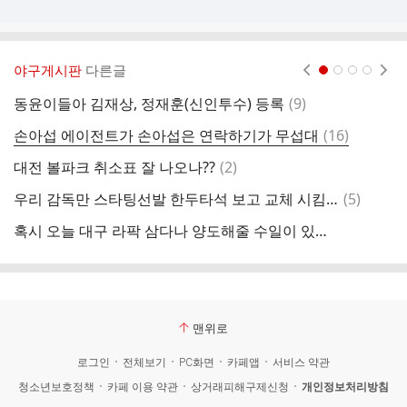
야구게시판
다른글
현재페이지 1
2
3
4
댓
동윤이들아 김재상, 정재훈(신인투수) 등록
(
9
)
ㄹ
글
댓
손아섭 에이전트가 손아섭은 연락하기가 무섭대
(
16
)
아
글
댓
대전 볼파크 취소표 잘 나오나??
(
2
)
걍
글
댓
우리 감독만 스타팅선발 한두타석 보고 교체 시킴? 아 존나 싫음
(
5
)
오
글
혹시 오늘 대구 라팍 삼다나 양도해줄 수일이 있을까?
대
맨위로
로그인
전체보기
PC화면
카페앱
서비스 약관
청소년보호정책
카페 이용 약관
상거래피해구제신청
개인정보처리방침