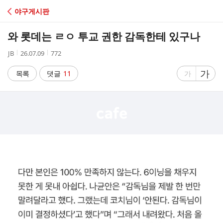
C
야구게시판
A
와 롯데는 ㄹㅇ 투교 권한 감독한테 있구나
F
작
작
조
JB
26.07.09
772
성
성
회
E
자
시
수
글
가
글
목록
댓글
11
가
간
자
자
크
크
기
기
크
작
게
게