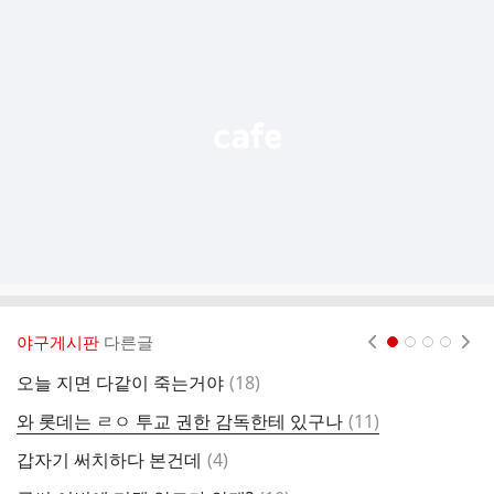
가
기
능
열
기
야구게시판
다른글
현재페이지 1
2
3
4
댓
오늘 지면 다같이 죽는거야
(
18
)
글
댓
와 롯데는 ㄹㅇ 투교 권한 감독한테 있구나
(
11
)
오
글
댓
갑자기 써치하다 본건데
(
4
)
글