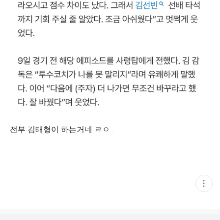
전부 김태형이 하는거네 ㄹㅇ..
현
재
게
시
글
추