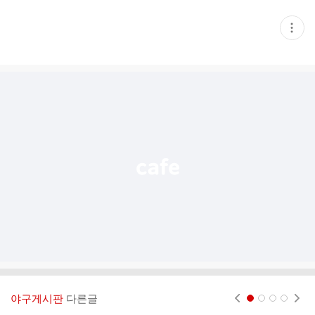
현
재
게
시
글
추
가
기
능
열
기
야구게시판
다른글
현재페이지 1
2
3
4