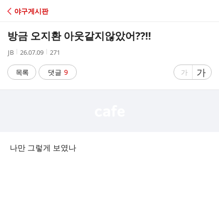
C
야구게시판
A
방금 오지환 아웃같지않았어??!!
F
작
작
조
JB
26.07.09
271
성
성
회
E
자
시
수
글
가
글
목록
댓글
9
가
간
자
자
크
크
기
기
크
작
게
게
나만 그렇게 보였나