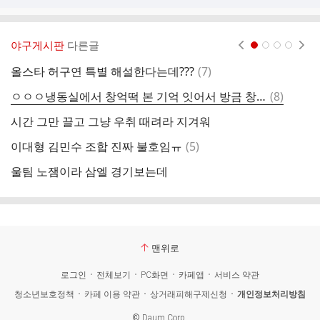
야구게시판
다른글
현재페이지 1
2
3
4
댓
올스타 허구연 특별 해설한다는데???
(
7
)
진
글
댓
ㅇㅇㅇ냉동실에서 창억떡 본 기억 잇어서 방금 창억떡 글 보고 찾아봣는데
(
8
)
조
글
시간 그만 끌고 그냥 우취 때려라 지겨워
ㅇ
댓
이대형 김민수 조합 진짜 불호임ㅠ
(
5
)
방
글
울팀 노잼이라 삼엘 경기보는데
주
맨위로
로그인
전체보기
PC화면
카페앱
서비스 약관
청소년보호정책
카페 이용 약관
상거래피해구제신청
개인정보처리방침
©
Daum Corp.