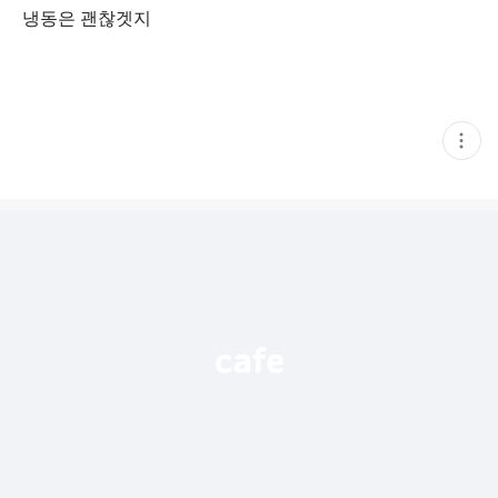
냉동은 괜찮겟지
현
재
게
시
글
추
가
기
능
열
기