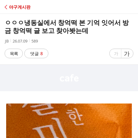
C
야구게시판
A
ㅇㅇㅇ냉동실에서 창억떡 본 기억 잇어서 방
F
금 창억떡 글 보고 찾아봣는데
작
작
조
JB
26.07.09
589
E
성
성
회
자
시
수
글
가
글
목록
댓글
8
가
간
자
자
크
크
기
기
크
작
게
게