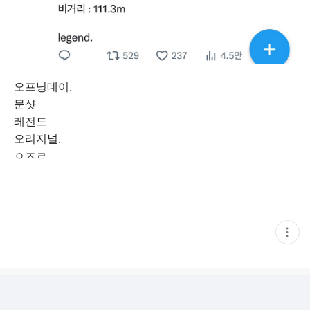
오프닝데이.
문샷.
레전드.
오리지널.
ㅇㅈㄹ
현
재
게
시
글
추
가
기