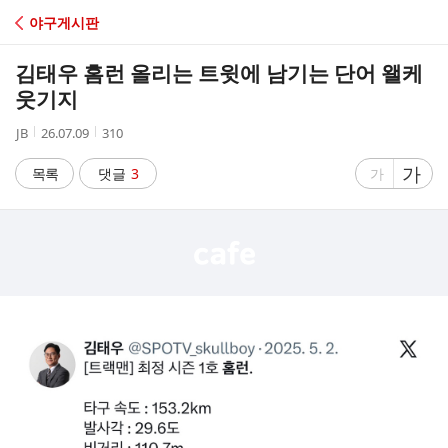
C
야구게시판
A
김태우 홈런 올리는 트윗에 남기는 단어 왤케
F
웃기지
작
작
조
JB
26.07.09
310
E
성
성
회
자
시
수
글
가
글
목록
댓글
3
가
간
자
자
크
크
기
기
크
작
게
게