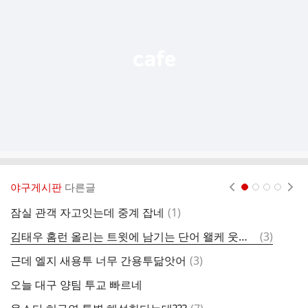
능
열
기
야구게시판
다른글
현재페이지 1
2
3
4
댓
잠실 관객 자고잇는데 중계 잡네
(
1
)
글
댓
김태우 홈런 올리는 트윗에 남기는 단어 왤케 웃기지
(
3
)
시
글
댓
근데 엘지 새용투 너무 간용투닮앗어
(
3
)
이
글
오늘 대구 양팀 투교 빠르네
울