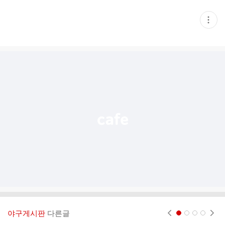
현
재
게
시
글
추
가
기
능
열
기
야구게시판
다른글
현재페이지 1
2
3
4