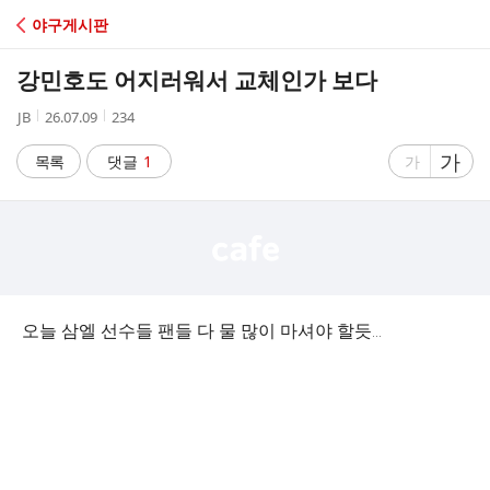
C
야구게시판
A
강민호도 어지러워서 교체인가 보다
F
작
작
조
JB
26.07.09
234
성
성
회
E
자
시
수
글
가
글
목록
댓글
1
가
간
자
자
크
크
기
기
크
작
게
게
오늘 삼엘 선수들 팬들 다 물 많이 마셔야 할듯...