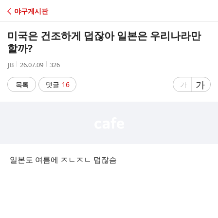
C
야구게시판
A
미국은 건조하게 덥잖아 일본은 우리나라만
F
할까?
작
작
조
JB
26.07.09
326
E
성
성
회
자
시
수
글
가
글
목록
댓글
16
가
간
자
자
크
크
기
기
크
작
게
게
일본도 여름에 ㅈㄴㅈㄴ 덥잖슴