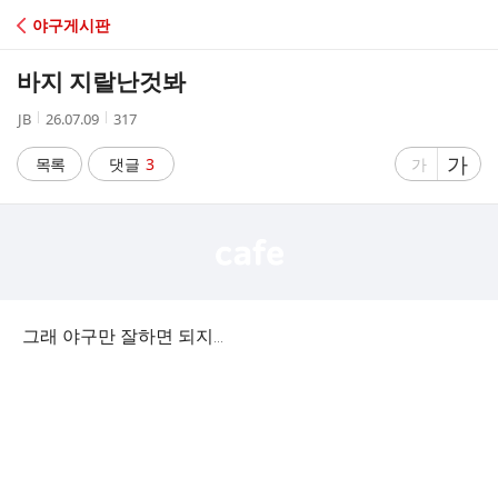
C
야구게시판
A
바지 지랄난것봐
F
작
작
조
JB
26.07.09
317
성
성
회
E
자
시
수
글
가
글
목록
댓글
3
가
간
자
자
크
크
기
기
크
작
게
게
그래 야구만 잘하면 되지...