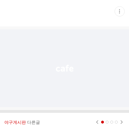
현
재
게
시
글
추
가
기
능
열
기
야구게시판
다른글
현재페이지 1
2
3
4