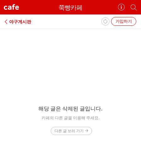
cafe
쭉빵카페
카
개
페
별
정
카
가입하기
야구게시판
보
페
보
검
기
색
에
러
해당 글은 삭제된 글입니다.
카페의 다른 글을 이용해 주세요.
다른 글 보러 가기