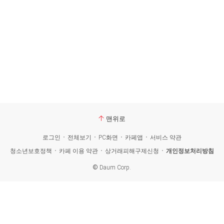
맨위로
로그인
전체보기
PC화면
카페앱
서비스 약관
청소년보호정책
카페 이용 약관
상거래피해구제신청
개인정보처리방침
©
Daum Corp.
카
페
검