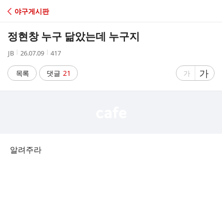
C
야구게시판
A
정현창 누구 닮았는데 누구지
F
작
작
조
JB
26.07.09
417
성
성
회
E
자
시
수
글
가
글
목록
댓글
21
가
간
자
자
크
크
기
기
크
작
게
게
알려주라