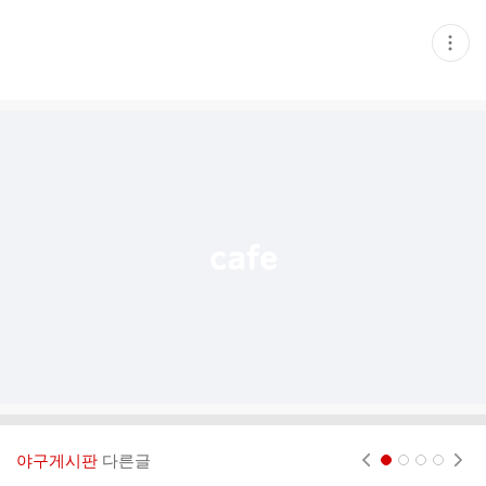
현
재
게
시
글
추
가
기
능
열
기
야구게시판
다른글
현재페이지 1
2
3
4