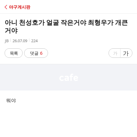
C
야구게시판
A
아니 천성호가 얼굴 작은거야 최형우가 개큰
F
거야
작
작
조
JB
26.07.09
224
E
성
성
회
자
시
수
글
가
글
목록
댓글
6
가
간
자
자
크
크
기
기
크
작
게
게
뭐야