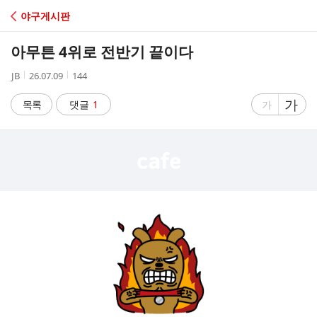
C
야구게시판
A
아무튼 4위로 전반기 끝이다
F
작
작
조
JB
26.07.09
144
성
성
회
E
자
시
수
글
가
글
목록
댓글
1
가
간
자
자
크
크
기
기
크
작
게
게