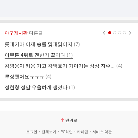
야구게시판
다른글
현재페이지 1
2
3
4
댓
롯데기아 이제 승률 몇대몇이지
(
7
)
수
글
댓
아무튼 4위로 전반기 끝이다
(
1
)
수
글
댓
김영웅이 키움 가고 강백호가 기아가는 상상 자주해
(
4
)
황
글
댓
루징햇어요ㅠㅠㅠ
(
4
)
중
글
댓
정현창 정말 우울하게 생겼다
(
1
)
지
글
맨위로
로그인
전체보기
PC화면
카페앱
서비스 약관