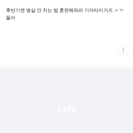
후반기엔 병살 안 치는 법 훈련해와라 기아타이거즈 ㅅㄲ
들아
현
재
게
시
글
추
가
기
능
열
기