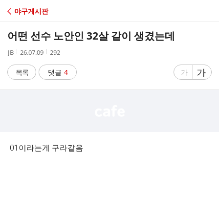
C
야구게시판
A
어떤 선수 노안인 32살 같이 생겼는데
F
작
작
조
JB
26.07.09
292
성
성
회
E
자
시
수
글
가
글
목록
댓글
4
가
간
자
자
크
크
기
기
크
작
게
게
01이라는게 구라같음