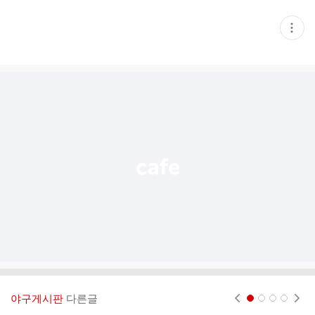
현
재
게
시
글
추
가
기
능
열
기
야구게시판
다른글
현재페이지 1
2
3
4