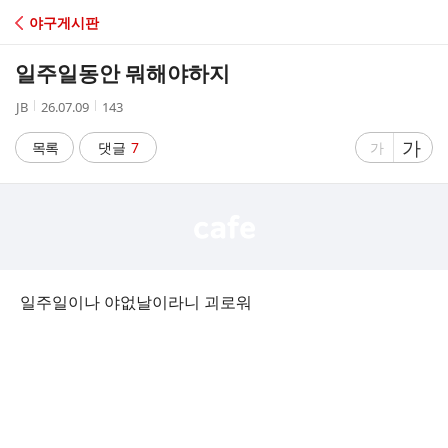
C
야구게시판
A
일주일동안 뭐해야하지
F
작
작
조
JB
26.07.09
143
성
성
회
E
자
시
수
글
가
글
목록
댓글
7
가
간
자
자
크
크
기
기
크
작
게
게
일주일이나 야없날이라니 괴로워