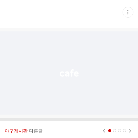
현
재
게
시
글
추
가
기
능
열
기
야구게시판
다른글
현재페이지 1
2
3
4