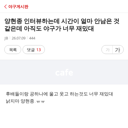
C
야구게시판
A
양현종 인터뷰하는데 시간이 얼마 안남은 것
F
같은데 아직도 야구가 너무 재밌대
작
작
조
JB
26.07.09
444
E
성
성
회
자
시
수
글
가
글
목록
댓글
13
가
간
자
자
크
크
기
기
크
작
게
게
후배들이랑 공하나에 울고 웃고 하는것도 너무 재밌대
낡지마 양현종..ㅠㅠ