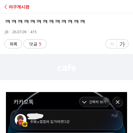
C
야구게시판
A
ㅋㅋㅋㅋㅋㅋㅋㅋㅋㅋㅋㅋㅋ
F
작
작
조
JB
26.07.09
415
성
성
회
E
자
시
수
글
가
글
목록
댓글
5
가
간
자
자
크
크
기
기
크
작
게
게