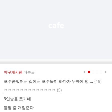
기
능
열
기
야구게시판
다른글
현재페이지 1
2
3
4
댓
포수콤있어서 집에서 포수놀이 하다가 무릎에 멍 엄청 들고
(
18
)
글
댓
ㅋㅋㅋㅋㅋㅋㅋㅋㅋㅋㅋㅋㅋ
(
5
)
김
글
3연승을 못가네
정
블팸 춤 개잘춘다
위