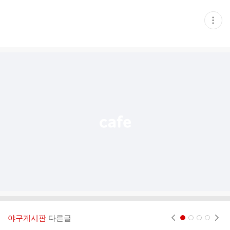
현
재
게
시
글
추
가
기
능
열
기
야구게시판
다른글
현재페이지 1
2
3
4