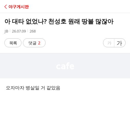
C
야구게시판
A
아 대타 없었나? 천성호 원래 땅볼 많잖아
F
작
작
조
JB
26.07.09
268
성
성
회
E
자
시
수
글
가
글
목록
댓글
2
가
간
자
자
크
크
기
기
크
작
게
게
오자마자 병살일 거 같았음