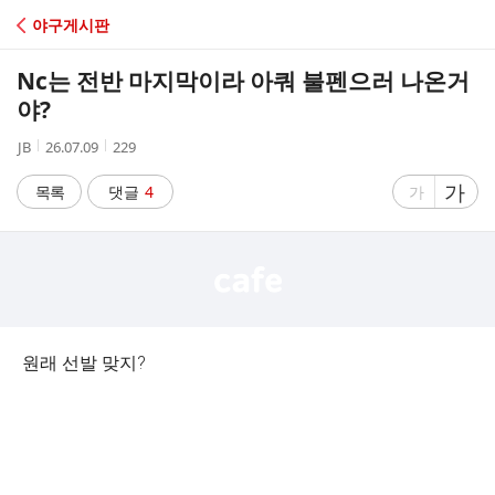
C
야구게시판
A
Nc는 전반 마지막이라 아쿼 불펜으러 나온거
F
야?
작
작
조
JB
26.07.09
229
E
성
성
회
자
시
수
글
가
글
목록
댓글
4
가
간
자
자
크
크
기
기
크
작
게
게
원래 선발 맞지?