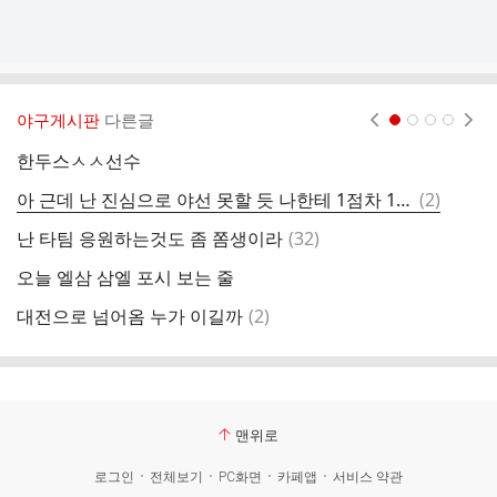
야구게시판
다른글
현재페이지 1
2
3
4
한두스ㅅㅅ선수
전
댓
아 근데 난 진심으로 야선 못할 듯 나한테 1점차 1사만루 타석 오면 난 걍 그 자리에서 지릴 것 같음
(
2
)
아
글
댓
난 타팀 응원하는것도 좀 쫌생이라
(
32
)

글
오늘 엘삼 삼엘 포시 보는 줄
고
댓
대전으로 넘어옴 누가 이길까
(
2
)
대
글
맨위로
로그인
전체보기
PC화면
카페앱
서비스 약관