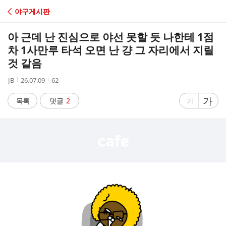
C
야구게시판
A
아 근데 난 진심으로 야선 못할 듯 나한테 1점
F
차 1사만루 타석 오면 난 걍 그 자리에서 지릴
것 같음
E
작
작
조
JB
26.07.09
62
성
성
회
자
시
수
글
가
글
목록
댓글
2
가
간
자
자
크
크
기
기
크
작
게
게