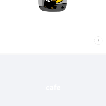
현
재
게
시
글
추
가
기
능
열
기