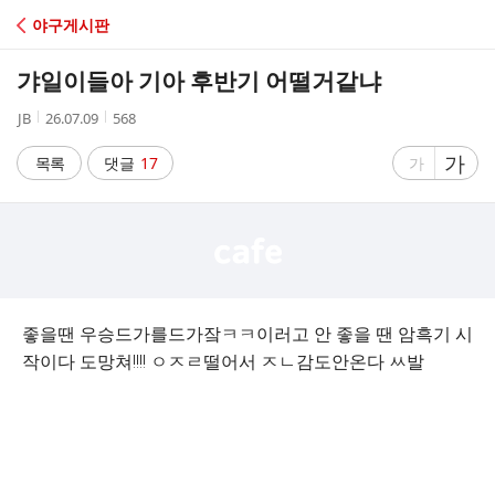
C
야구게시판
A
갸일이들아 기아 후반기 어떨거같냐
F
작
작
조
JB
26.07.09
568
성
성
회
E
자
시
수
글
가
글
목록
댓글
17
가
간
자
자
크
크
기
기
크
작
게
게
좋을땐 우승드가를드가잨ㅋㅋ이러고 안 좋을 땐 암흑기 시
작이다 도망쳐!!!! ㅇㅈㄹ떨어서 ㅈㄴ감도안온다 ㅆ발