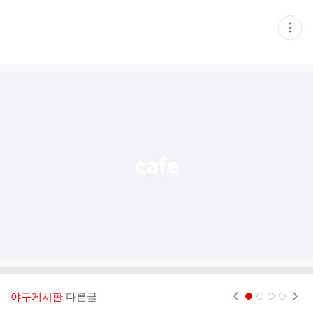
현
재
게
시
글
추
가
기
능
열
기
야구게시판
다른글
현재페이지 1
2
3
4