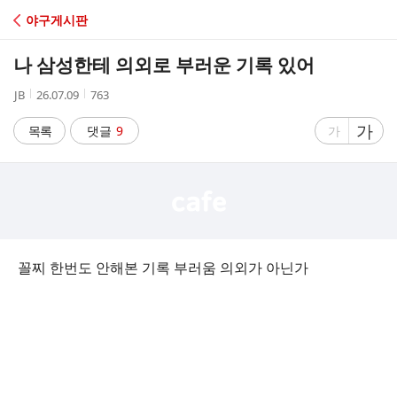
C
야구게시판
A
나 삼성한테 의외로 부러운 기록 있어
F
작
작
조
JB
26.07.09
763
성
성
회
E
자
시
수
글
가
글
목록
댓글
9
가
간
자
자
크
크
기
기
크
작
게
게
꼴찌 한번도 안해본 기록 부러움 의외가 아닌가