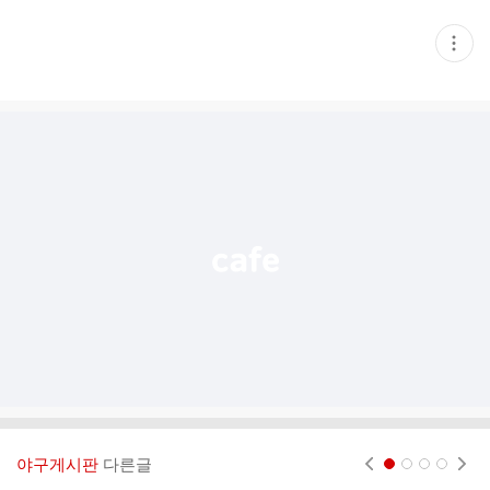
현
재
게
시
글
추
가
기
능
열
기
야구게시판
다른글
현재페이지 1
2
3
4