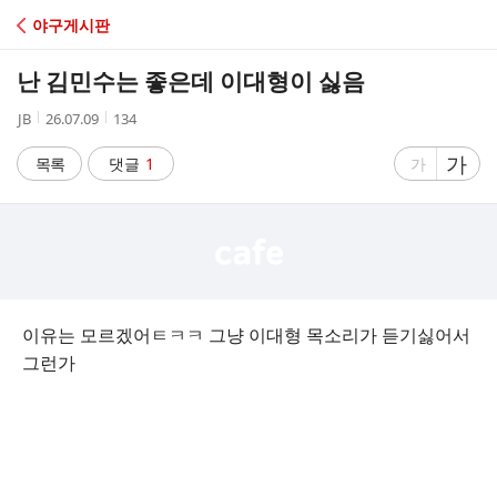
C
야구게시판
A
난 김민수는 좋은데 이대형이 싫음
F
작
작
조
JB
26.07.09
134
성
성
회
E
자
시
수
글
가
글
목록
댓글
1
가
간
자
자
크
크
기
기
크
작
게
게
이유는 모르겠어ㅌㅋㅋ 그냥 이대형 목소리가 듣기싫어서
그런가