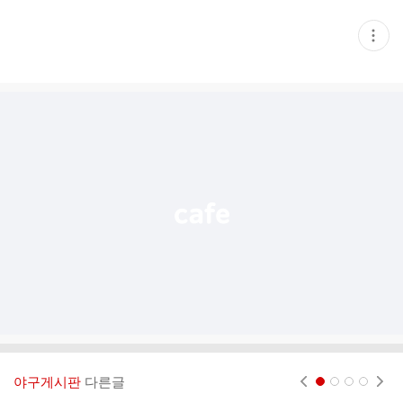
현
재
게
시
글
추
가
기
능
열
기
야구게시판
다른글
현재페이지 1
2
3
4