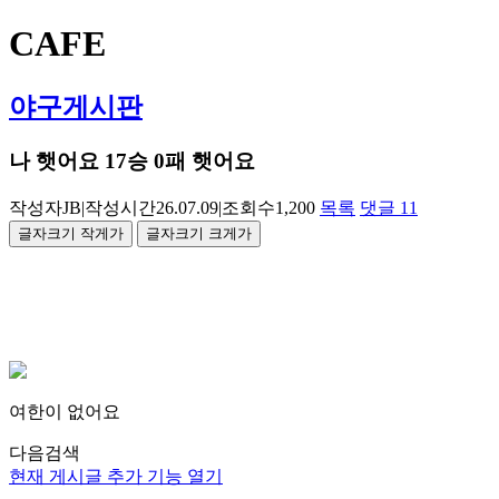
CAFE
야구게시판
나 햇어요 17승 0패 햇어요
작성자
JB
|
작성시간
26.07.09
|
조회수
1,200
목록
댓글
11
글자크기 작게
가
글자크기 크게
가
여한이 없어요
다음검색
현재 게시글 추가 기능 열기