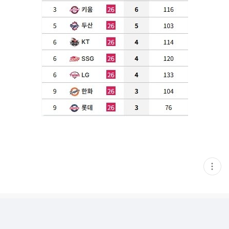
현
재
게
시
글
추
가
기
능