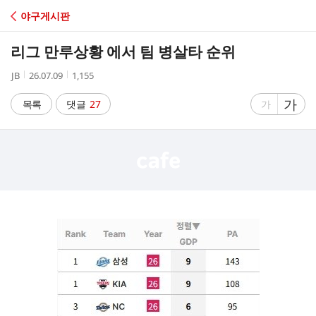
C
야구게시판
A
리그 만루상황 에서 팀 병살타 순위
F
작
작
조
JB
26.07.09
1,155
성
성
회
E
자
시
수
글
가
글
목록
댓글
27
가
간
자
자
크
크
기
기
크
작
게
게