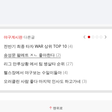
야구게시판
다른글
현재페이지 1
2
3
4
댓
전반기 최종 타자 WAR 상위 TOP 10
(
4
)
미
글
댓
송성문 팔레트 ㅈㄴ 좋아한다
(
2
)
올
글
댓
리그 만루상황 에서 팀 병살타 순위
(
27
)
글
댓
헬스장에서 야구보는 수일이들아
(
4
)
수
글
댓
오러클린 사람 좋다 마지막 인사도 하고가네
(
3
)
2
글
맨위로