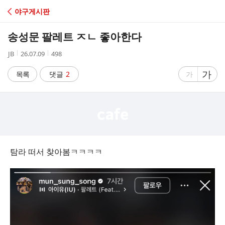
C
야구게시판
A
송성문 팔레트 ㅈㄴ 좋아한다
F
작
작
조
JB
26.07.09
498
성
성
회
E
자
시
수
글
가
글
목록
댓글
2
가
간
자
자
크
크
기
기
크
작
게
게
탐라 떠서 찾아봄ㅋㅋㅋㅋ