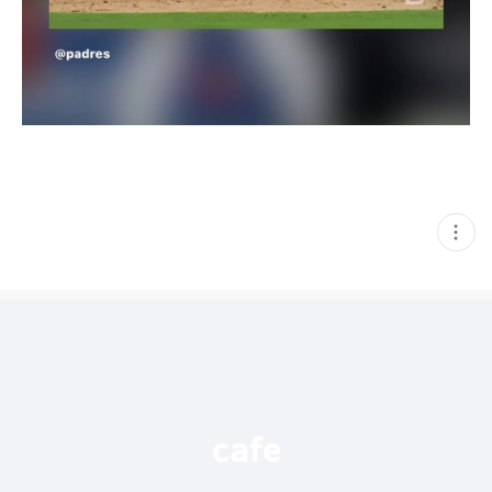
현
재
게
시
글
추
가
기
능
열
기