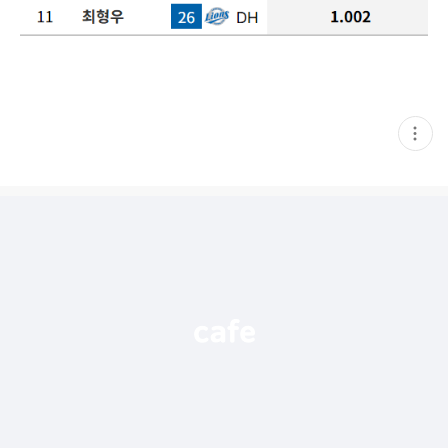
현
재
게
시
글
추
가
기
능
열
기