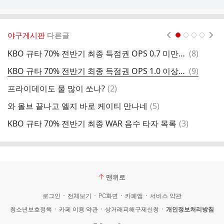
야구게시판
다른글
현재페이지 1
2
3
4
댓
KBO 규타 70% 전반기 최종 득점권 OPS 0.7 미만 타자들 목록
(
8
)
난
글
댓
KBO 규타 70% 전반기 최종 득점권 OPS 1.0 이상 타자들 목록
(
9
)
글
댓
프라이데이도 물 많이 쏘나?
(
2
)
글
댓
와 올브 끝나고 엘지 바로 케이티 만나네
(
5
)
글
댓
KBO 규타 70% 전반기 최종 WAR 음수 타자 목록
(
3
)
올
글
맨위로
로그인
전체보기
PC화면
카페앱
서비스 약관
청소년보호정책
카페 이용 약관
상거래피해구제신청
개인정보처리방침