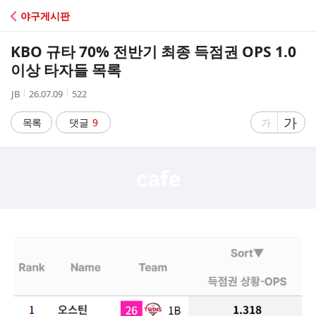
C
야구게시판
A
KBO 규타 70% 전반기 최종 득점권 OPS 1.0
F
이상 타자들 목록
작
작
조
JB
26.07.09
522
E
성
성
회
자
시
수
글
가
글
목록
댓글
9
가
간
자
자
크
크
기
기
크
작
게
게