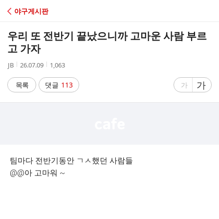
C
야구게시판
A
우리 또 전반기 끝났으니까 고마운 사람 부르
F
고 가자
작
작
조
JB
26.07.09
1,063
E
성
성
회
자
시
수
글
가
글
목록
댓글
113
가
간
자
자
크
크
기
기
크
작
게
게
팀마다 전반기동안 ㄱㅅ했던 사람들
@@아 고마워 ~