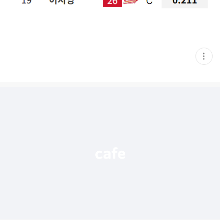
현
재
게
시
글
추
가
기
능
열
기