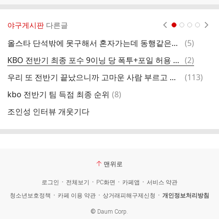
야구게시판
다른글
현재페이지 1
2
3
4
댓
올스타 단석밖에 못구해서 혼자가는데 동행같은거 당근에서 구해본 사람 있어??
(
5
)
k
글
댓
KBO 전반기 최종 포수 9이닝 당 폭투+포일 허용 순위(pass9)
(
2
)
글
댓
우리 또 전반기 끝났으니까 고마운 사람 부르고 가자
(
113
)
글
댓
kbo 전반기 팀 득점 최종 순위
(
8
)
글
조인성 인터뷰 개웃기다
프
맨위로
로그인
전체보기
PC화면
카페앱
서비스 약관
청소년보호정책
카페 이용 약관
상거래피해구제신청
개인정보처리방침
©
Daum Corp.