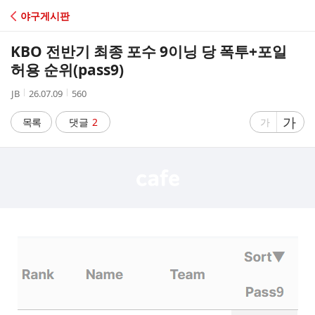
C
야구게시판
A
KBO 전반기 최종 포수 9이닝 당 폭투+포일
F
허용 순위(pass9)
작
작
조
JB
26.07.09
560
E
성
성
회
자
시
수
글
가
글
목록
댓글
2
가
간
자
자
크
크
기
기
크
작
게
게