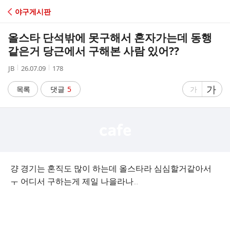
C
야구게시판
A
올스타 단석밖에 못구해서 혼자가는데 동행
F
같은거 당근에서 구해본 사람 있어??
작
작
조
JB
26.07.09
178
E
성
성
회
자
시
수
글
가
글
목록
댓글
5
가
간
자
자
크
크
기
기
크
작
게
게
걍 경기는 혼직도 많이 하는데 올스타라 심심할거같아서
ㅜ 어디서 구하는게 제일 나을라나...