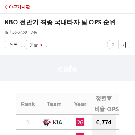
C
야구게시판
A
KBO 전반기 최종 국내타자 팀 OPS 순위
F
작
작
조
JB
26.07.09
746
성
성
회
E
자
시
수
글
가
글
목록
댓글
5
가
간
자
자
크
크
기
기
크
작
게
게