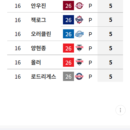
현
재
게
시
글