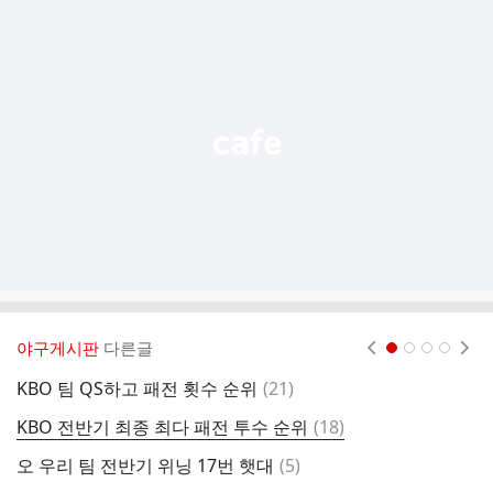
추
가
기
능
열
기
야구게시판
다른글
현재페이지 1
2
3
4
댓
KBO 팀 QS하고 패전 횟수 순위
(
21
)
K
글
댓
KBO 전반기 최종 최다 패전 투수 순위
(
18
)
혹
글
댓
오 우리 팀 전반기 위닝 17번 햇대
(
5
)
K
글