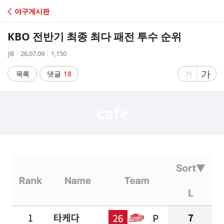
C
야구게시판
A
KBO 전반기 최종 최다 패전 투수 순위
F
작
작
조
JB
26.07.09
1,150
성
성
회
E
자
시
수
글
가
글
목록
댓글
18
가
간
자
자
크
크
기
기
크
작
게
게