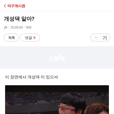
C
야구게시판
A
개성댁 알아?
F
작
작
조
JB
25.05.03
930
성
성
회
E
자
시
수
글
가
글
목록
댓글
9
가
간
자
자
크
크
기
기
크
작
게
게
이 장면에서 개성댁 미 있으셔