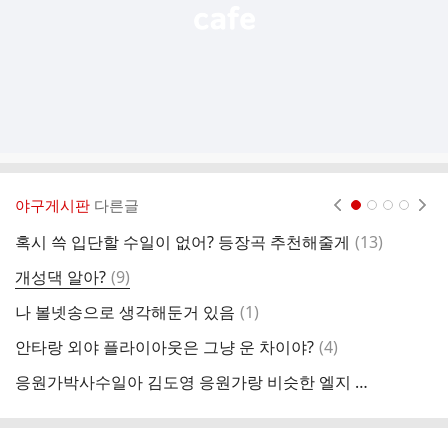
야구게시판
다른글
현재페이지 1
2
3
4
댓
혹시 쓱 입단할 수일이 없어? 등장곡 추천해줄게
(
13
)
난
글
댓
개성댁 알아?
(
9
)
글
댓
나 볼넷송으로 생각해둔거 있음
(
1
)
교
글
댓
안타랑 외야 플라이아웃은 그냥 운 차이야?
(
4
)
최
글
응원가박사수일아 김도영 응원가랑 비슷한 엘지 응원가 있음?
내