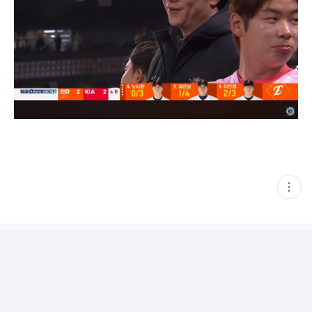
현
재
게
시
글
추
가
기
능
열
기