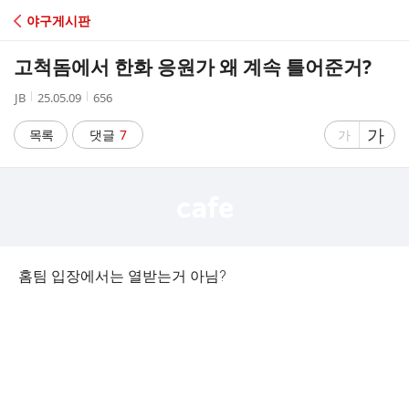
C
야구게시판
A
고척돔에서 한화 응원가 왜 계속 틀어준거?
F
작
작
조
JB
25.05.09
656
성
성
회
E
자
시
수
글
가
글
목록
댓글
7
가
간
자
자
크
크
기
기
크
작
게
게
홈팀 입장에서는 열받는거 아님?