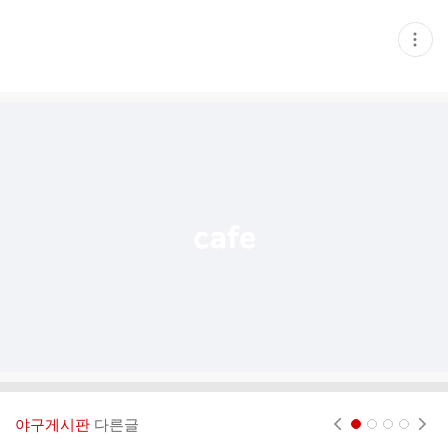
현
재
게
시
글
추
가
기
능
열
기
야구게시판
다른글
현재페이지 1
2
3
4