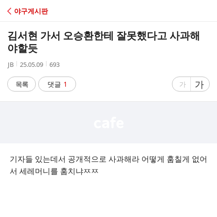
C
야구게시판
A
김서현 가서 오승환한테 잘못했다고 사과해
F
야할듯
작
작
조
JB
25.05.09
693
E
성
성
회
자
시
수
글
가
글
목록
댓글
1
가
간
자
자
크
크
기
기
크
작
게
게
기자들 있는데서 공개적으로 사과해라 어떻게 훔칠게 없어
서 세레머니를 훔치냐ㅉㅉ