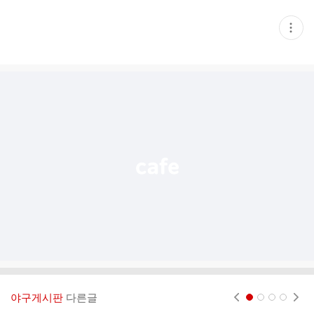
현
재
게
시
글
추
가
기
능
열
기
야구게시판
다른글
현재페이지 1
2
3
4