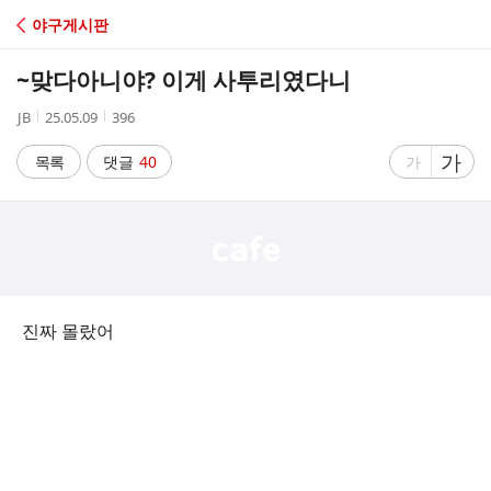
C
야구게시판
A
~맞다아니야? 이게 사투리였다니
F
작
작
조
JB
25.05.09
396
성
성
회
E
자
시
수
글
가
글
목록
댓글
40
가
간
자
자
크
크
기
기
크
작
게
게
진짜 몰랐어