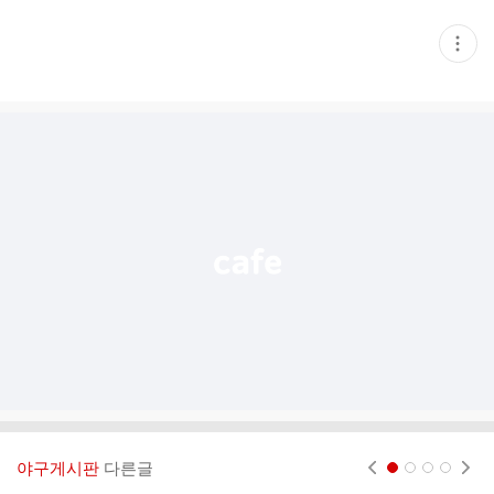
현
재
게
시
글
추
가
기
능
열
기
야구게시판
다른글
현재페이지 1
2
3
4