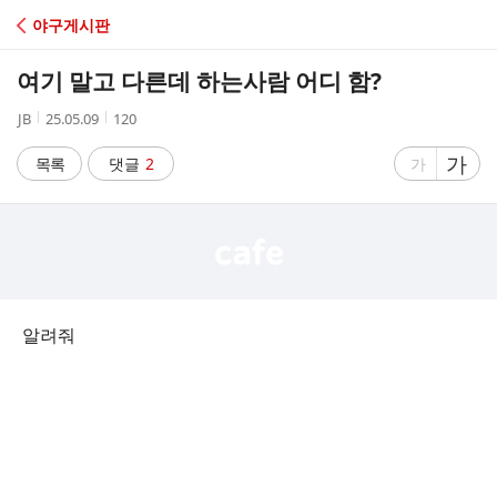
C
야구게시판
A
여기 말고 다른데 하는사람 어디 함?
F
작
작
조
JB
25.05.09
120
성
성
회
E
자
시
수
글
가
글
목록
댓글
2
가
간
자
자
크
크
기
기
크
작
게
게
알려줘