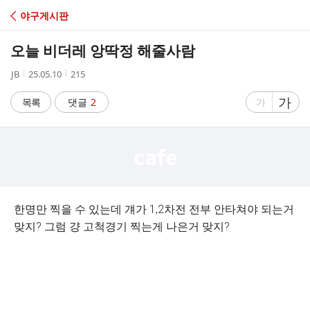
C
야구게시판
A
오늘 비더레 앙딱정 해줄사람
F
작
작
조
JB
25.05.10
215
성
성
회
E
자
시
수
글
가
글
목록
댓글
2
가
간
자
자
크
크
기
기
크
작
게
게
한명만 찍을 수 있는데 걔가 1,2차전 전부 안타쳐야 되는거
맞지? 그럼 걍 고척경기 찍는게 나은거 맞지?