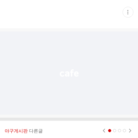
현
재
게
시
글
추
가
기
능
열
기
야구게시판
다른글
현재페이지 1
2
3
4