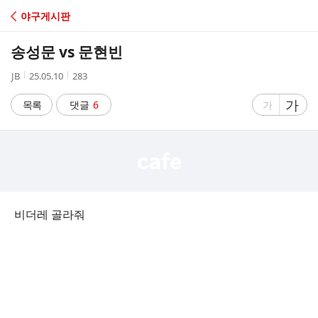
C
야구게시판
A
송성문 vs 문현빈
F
작
작
조
JB
25.05.10
283
성
성
회
E
자
시
수
글
가
글
목록
댓글
6
가
간
자
자
크
크
기
기
크
작
게
게
비더레 골라줘