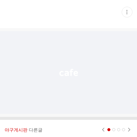
현
재
게
시
글
추
가
기
능
열
기
야구게시판
다른글
현재페이지 1
2
3
4