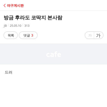
C
야구게시판
A
방금 후라도 코딱지 본사람
F
작
작
조
JB
25.05.10
313
성
성
회
E
자
시
수
글
가
글
목록
댓글
3
가
간
자
자
크
크
기
기
크
작
게
게
드러