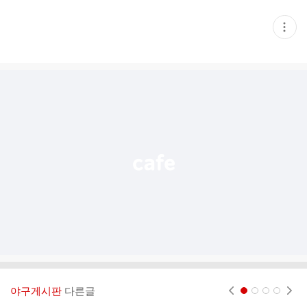
현
재
게
시
글
추
가
기
능
열
기
야구게시판
다른글
현재페이지 1
2
3
4