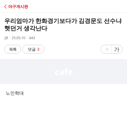
C
야구게시판
A
우리엄마가 한화경기보다가 김경문도 선수냐
F
햇던거 생각난다
작
작
조
JB
25.05.10
443
E
성
성
회
자
시
수
글
가
글
목록
댓글
3
가
간
자
자
크
크
기
기
크
작
게
게
노인학대