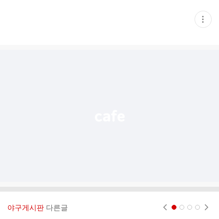
현
재
게
시
글
추
가
기
능
열
기
야구게시판
다른글
현재페이지 1
2
3
4