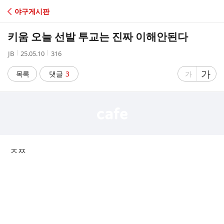
C
야구게시판
A
키움 오늘 선발 투교는 진짜 이해안된다
F
작
작
조
JB
25.05.10
316
성
성
회
E
자
시
수
글
가
글
목록
댓글
3
가
간
자
자
크
크
기
기
크
작
게
게
ㅈㅉ