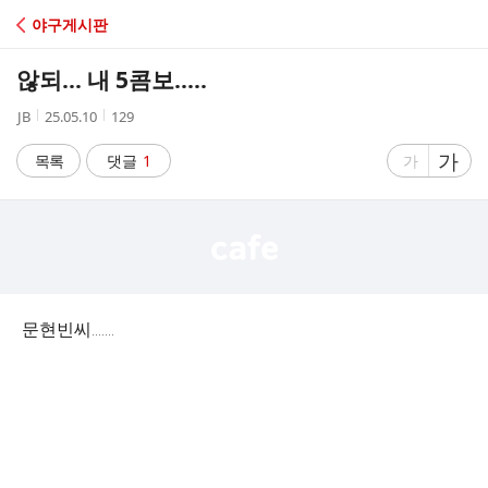
C
야구게시판
A
않되... 내 5콤보.....
F
작
작
조
JB
25.05.10
129
성
성
회
E
자
시
수
글
가
글
목록
댓글
1
가
간
자
자
크
크
기
기
크
작
게
게
문현빈씨.......