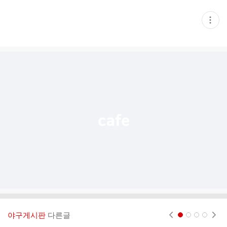
현
재
게
시
글
추
가
기
능
열
기
야구게시판
다른글
현재페이지 1
2
3
4