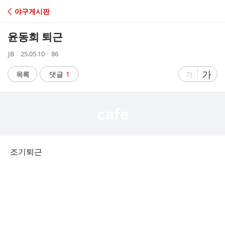
C
야구게시판
A
윤동희 퇴근
F
작
작
조
JB
25.05.10
86
성
성
회
E
자
시
수
글
가
글
목록
댓글
1
가
간
자
자
크
크
기
기
크
작
게
게
조기퇴근