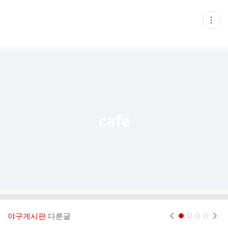
현
재
게
시
글
추
가
기
능
열
기
야구게시판
다른글
현재페이지 1
2
3
4