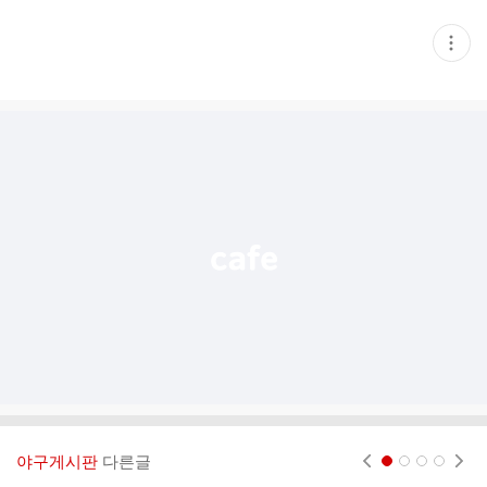
현
재
게
시
글
추
가
기
능
열
기
야구게시판
다른글
현재페이지 1
2
3
4