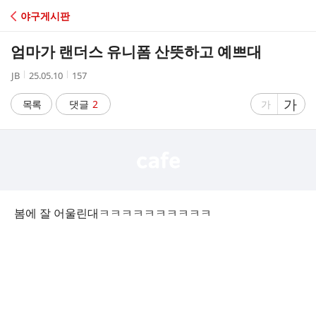
C
야구게시판
A
엄마가 랜더스 유니폼 산뜻하고 예쁘대
F
작
작
조
JB
25.05.10
157
성
성
회
E
자
시
수
글
가
글
목록
댓글
2
가
간
자
자
크
크
기
기
크
작
게
게
봄에 잘 어울린대ㅋㅋㅋㅋㅋㅋㅋㅋㅋㅋ