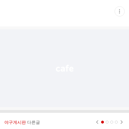
현
재
게
시
글
추
가
기
능
열
기
야구게시판
다른글
현재페이지 1
2
3
4