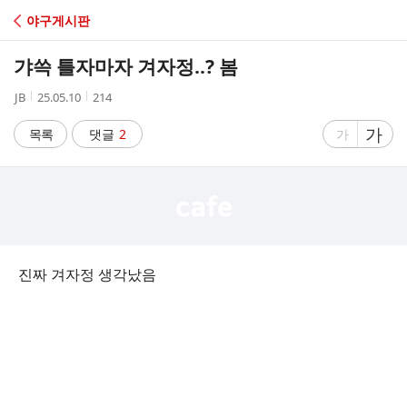
C
야구게시판
A
갸쓱 틀자마자 겨자정..? 봄
F
작
작
조
JB
25.05.10
214
성
성
회
E
자
시
수
글
가
글
목록
댓글
2
가
간
자
자
크
크
기
기
크
작
게
게
진짜 겨자정 생각났음