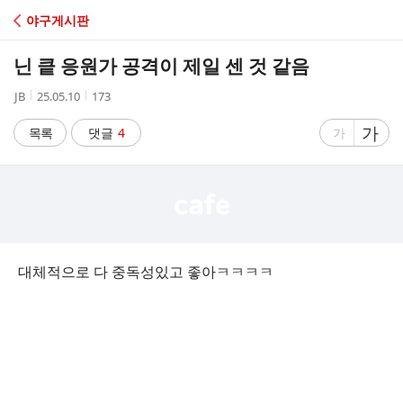
C
야구게시판
A
닌 킅 응원가 공격이 제일 센 것 같음
F
작
작
조
JB
25.05.10
173
성
성
회
E
자
시
수
글
가
글
목록
댓글
4
가
간
자
자
크
크
기
기
크
작
게
게
대체적으로 다 중독성있고 좋아ㅋㅋㅋㅋ