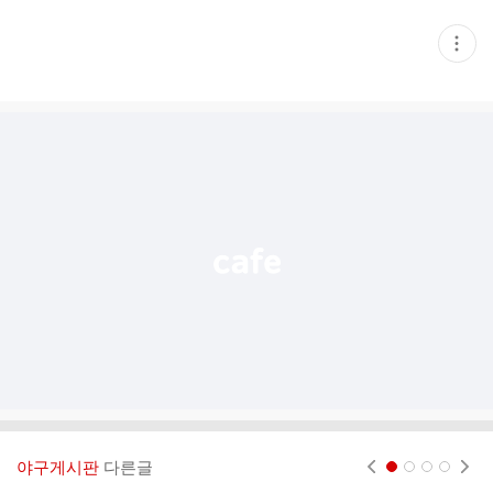
현
재
게
시
글
추
가
기
능
열
기
야구게시판
다른글
현재페이지 1
2
3
4