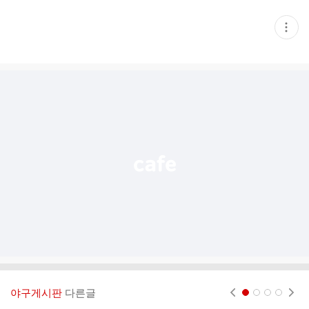
현
재
게
시
글
추
가
기
능
열
기
야구게시판
다른글
현재페이지 1
2
3
4