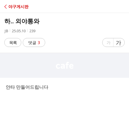
C
야구게시판
A
하.. 외야통와
F
작
작
조
JB
25.05.10
239
성
성
회
E
자
시
수
글
가
글
목록
댓글
3
가
간
자
자
크
크
기
기
크
작
게
게
안타 만들어드립니다