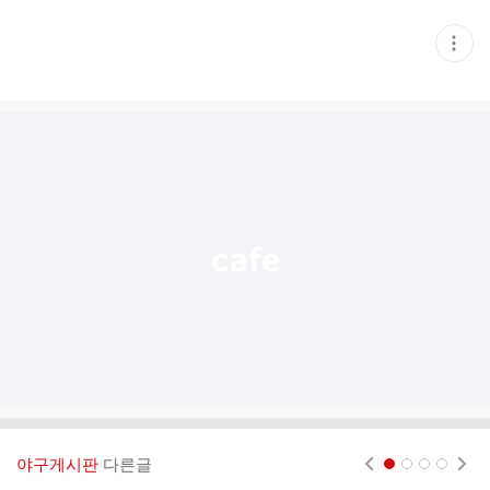
현
재
게
시
글
추
가
기
능
열
기
야구게시판
다른글
현재페이지 1
2
3
4