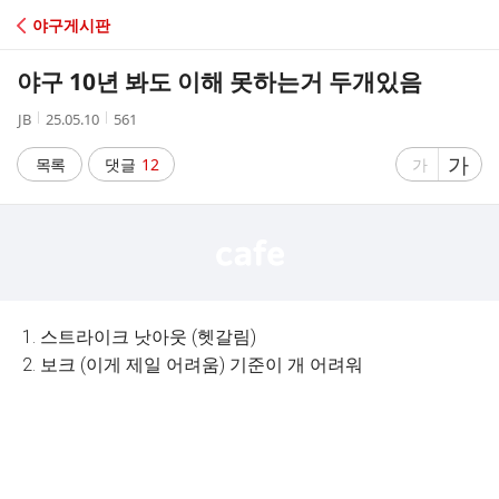
C
야구게시판
A
야구 10년 봐도 이해 못하는거 두개있음
F
작
작
조
JB
25.05.10
561
성
성
회
E
자
시
수
글
가
글
목록
댓글
12
가
간
자
자
크
크
기
기
크
작
게
게
1. 스트라이크 낫아웃 (헷갈림)
2. 보크 (이게 제일 어려움) 기준이 개 어려워