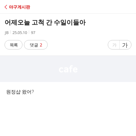
C
야구게시판
A
어제오늘 고척 간 수일이들아
F
작
작
조
JB
25.05.10
97
성
성
회
E
자
시
수
글
가
글
목록
댓글
2
가
간
자
자
크
크
기
기
크
작
게
게
원정샵 왔어?