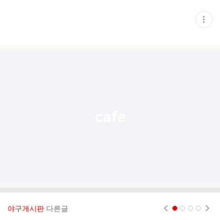
현
재
게
시
글
추
가
기
능
열
기
야구게시판
다른글
현재페이지 1
2
3
4