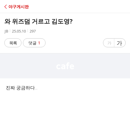
C
야구게시판
A
와 위즈덤 거르고 김도영?
F
작
작
조
JB
25.05.10
297
성
성
회
E
자
시
수
글
가
글
목록
댓글
1
가
간
자
자
크
크
기
기
크
작
게
게
진짜 궁금하다…