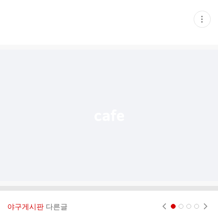
현
재
게
시
글
추
가
기
능
열
기
야구게시판
다른글
현재페이지 1
2
3
4